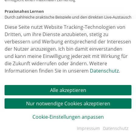
Praxisnahes Lernen
Durch zahlreiche praktische Beispiele und den direkten Live-Austausch
mit den Teilnehmenden
Diese Seite nutzt Website Tracking-Technologien von
Dritten, um ihre Dienste anzubieten, stetig zu
Rücktritts-Garantie
Sie können bis zu einem Tag vor dem Webinar ohne anfallende
verbessern und Werbung entsprechend der Interessen
Buchungskosten absagen
der Nutzer anzuzeigen. Ich bin damit einverstanden
und kann meine Einwilligung jederzeit mit Wirkung für
die Zukunft widerrufen oder ändern. Weitere
Jetzt informieren und als Kunde der AS AG 25 % 
Informationen finden Sie in unserem
Datenschutz
.
Rabatt sichern!
Alle akzeptieren
 zurück
Nur notwendige Cookies akzeptieren
Cookie-Einstellungen anpassen
Impressum
AGB
Datenschutz
Datenverarbeitung
Impressum
Datenschutz