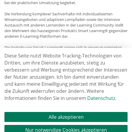
bei der praktischen Umsetzung begleitet.
Die Verbindung komplexer Sachverhalte mit individualisierten
Wissensangeboten und adaptiven Lernpfaden sowie der intensive
Austausch mit anderen Lernenden in der Learning Community stellt
den Mehrwert des hauseigenen Produkts Smart Learning® gegenüber
anderen E‐Learning‐Plattformen dar.
Die Vorteile von Smart Learning® zeigen sich in einem maximierten
Nutzererlebnis und hohen Akzeptanzwerten für digitale Weiter‐ und
Diese Seite nutzt Website Tracking-Technologien von
Fortbildung, die durch wissenschaftliche Studien belegt sind.
Dritten, um ihre Dienste anzubieten, stetig zu
Ab sofort profitieren Kunden der AS AG von einem exklusiven
verbessern und Werbung entsprechend der Interessen
Rabatt, auf die von meduplus angebotenen Online-Kurse, zur
der Nutzer anzuzeigen. Ich bin damit einverstanden
fachgerechten Anwendung und Auswertung von Corona-
und kann meine Einwilligung jederzeit mit Wirkung für
Schnelltests.
die Zukunft widerrufen oder ändern. Weitere
Informationen finden Sie in unserem
Datenschutz
.
Jetzt anmelden und 20 % Rabatt sichern
Factsheet Online-Kurs (PDF)
Alle akzeptieren
 zurück
Nur notwendige Cookies akzeptieren