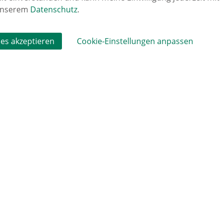
 unserem
Datenschutz
.
rück
es akzeptieren
Cookie-Einstellungen anpassen