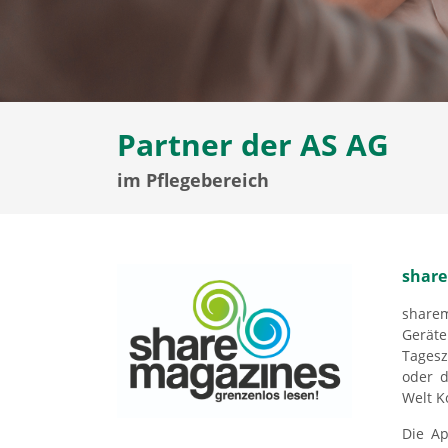
Partner der AS AG
im Pflegebereich
share
sharem
Geräte
Tages
oder d
Welt K
Die Ap