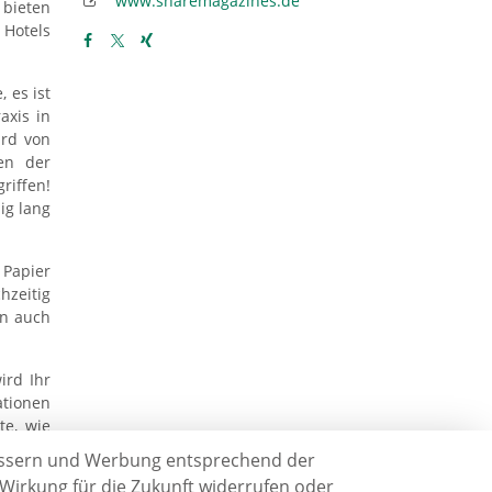
www.sharemagazines.de
 bieten
 Hotels
 es ist
axis in
ird von
en der
riffen!
ig lang
 Papier
hzeitig
nn auch
ird Ihr
ationen
te, wie
n Ihnen
rbessern und Werbung entsprechend der
 Wirkung für die Zukunft widerrufen oder