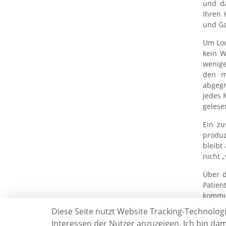
und da
Ihren 
und Ga
Um Loc
kein W
wenige
den m
abgegr
Jedes 
gelese
Ein zu
produz
bleibt
nicht 
Über d
Patien
kommun
Info- 
Diese Seite nutzt Website Tracking-Technolog
integr
Interessen der Nutzer anzuzeigen. Ich bin dam