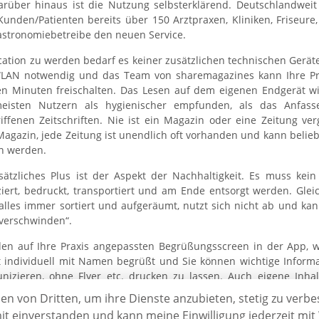
rüber hinaus ist die Nutzung selbsterklärend. Deutschlandweit
Kunden/Patienten bereits über 150 Arztpraxen, Kliniken, Friseure,
stronomiebetreibe den neuen Service.
ation zu werden bedarf es keiner zusätzlichen technischen Geräte,
LAN notwendig und das Team von sharemagazines kann Ihre Pr
n Minuten freischalten. Das Lesen auf dem eigenen Endgerät w
eisten Nutzern als hygienischer empfunden, als das Anfass
iffenen Zeitschriften. Nie ist ein Magazin oder eine Zeitung verg
Magazin, jede Zeitung ist unendlich oft vorhanden und kann belieb
n werden.
sätzliches Plus ist der Aspekt der Nachhaltigkeit. Es muss kein
iert, bedruckt, transportiert und am Ende entsorgt werden. Gleic
 alles immer sortiert und aufgeräumt, nutzt sich nicht ab und ka
„verschwinden“.
en auf Ihre Praxis angepassten Begrüßungsscreen in der App, w
t individuell mit Namen begrüßt und Sie können wichtige Inform
izieren, ohne Flyer etc. drucken zu lassen. Auch eigene Inhal
und Erklär-Videos, Pressetexte, Bilder und vieles mehr kann vo
ien von Dritten, um ihre Dienste anzubieten, stetig zu ve
iert werden.
it einverstanden und kann meine Einwilligung jederzeit mit