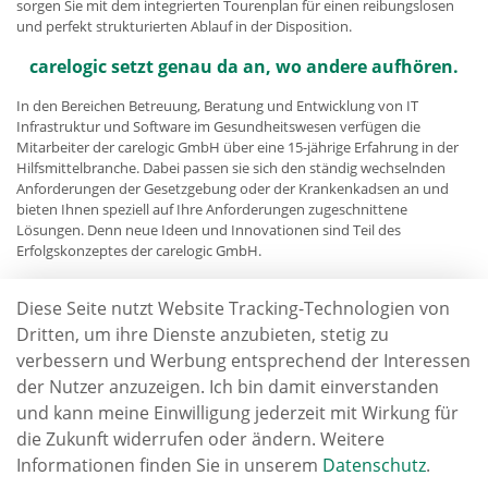
sorgen Sie mit dem integrierten Tourenplan für einen reibungslosen
und perfekt strukturierten Ablauf in der Disposition.
carelogic setzt genau da an, wo andere aufhören.
In den Bereichen Betreuung, Beratung und Entwicklung von IT
Infrastruktur und Software im Gesundheitswesen verfügen die
Mitarbeiter der carelogic GmbH über eine 15-jährige Erfahrung in der
Hilfsmittelbranche. Dabei passen sie sich den ständig wechselnden
Anforderungen der Gesetzgebung oder der Krankenkadsen an und
bieten Ihnen speziell auf Ihre Anforderungen zugeschnittene
Lösungen. Denn neue Ideen und Innovationen sind Teil des
Erfolgskonzeptes der carelogic GmbH.
Im Gegensatz zu einem herkömmlichen Systemhaus ist das
Diese Seite nutzt Website Tracking-Technologien von
Unternehmen aufgrund der Branchenerfahrung in der Lage, Ihnen bei
branchenspezifischen Aufgaben zu helfen oder Projekte umzusetzen.
Dritten, um ihre Dienste anzubieten, stetig zu
Dies umfasst zum Beispiel:
verbessern und Werbung entsprechend der Interessen
der Nutzer anzuzeigen. Ich bin damit einverstanden
Umfassende Hilfe bei Branchensoftware
und kann meine Einwilligung jederzeit mit Wirkung für
Datenaustauschverfahren (EDI)
die Zukunft widerrufen oder ändern. Weitere
Abrechnung nach §300 & §302
Informationen finden Sie in unserem
Datenschutz
.
Elektronische Kostenvoranschläge