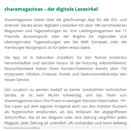
sharemagazines – der digitale Lesezirkel
sharemagazines bietet über die gleichnamige App für alle iOS- und
Android- Geräte einen digitalen Lesezirkel mit über 180 verschiedenen
Magazinen und Tageszeitungen an. Von Lieblingsmagazinen wie 11
Freunde, Businesspunk oder der Brigitte bis regionalen und
überregionalen Tageszeitungen wie Die Welt Kompakt oder die
Hamburger Morgenpost ist für jeden etwas dabei.
Die App ist in Sekunden installiert, für den Nutzer kostenlos
herunterladbar und darüber hinaus ist die Nutzung selbsterklärend.
Deutschlandweit bieten Ihren Kunden/Patienten bereits über 150
Arztpraxen, Kliniken, Friseure, Hotels und Gastronomiebetreibe den
neuen Service.
Um Location zu werden bedarf es keiner zusätzlichen technischen
Geräte, es ist kein WLAN notwendig und das Team von
sharemagazines kann Ihre Praxis in wenigen Minuten freischalten. <P<
Das Lesen auf dem eigenen Endgerät wird von den meisten Nutzern
als hygienischer empfunden, als das Anfassen der abgegriffenen
Zeitschriften. Nie ist ein Magazin oder eine Zeitung vergriffen! Jedes
Magazin, jede Zeitung ist unendlich oft vorhanden und kann beliebig
lang gelesen werden.